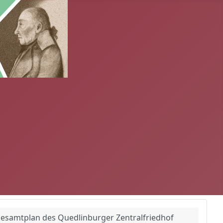
esamtplan des Quedlinburger Zentralfriedhof