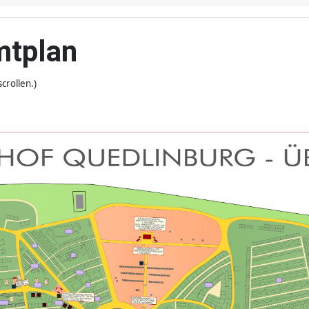
mtplan
crollen.)